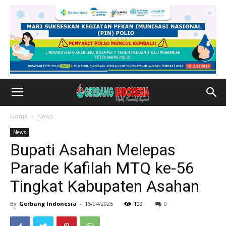
Home
News
News
Bupati Asahan Melepas
Parade Kafilah MTQ ke-56
Tingkat Kabupaten Asahan
By
Gerbang Indonesia
-
15/04/2025
109
0