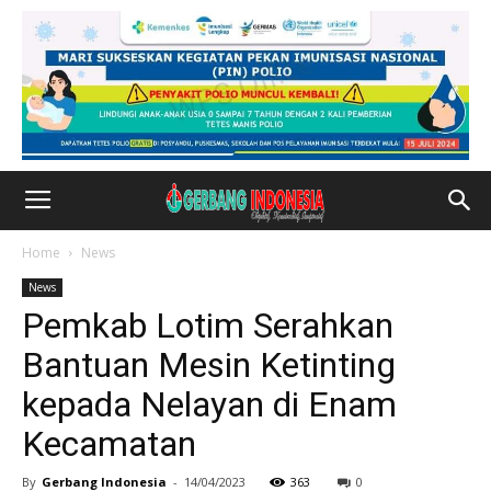
Home
News
News
Pemkab Lotim Serahkan
Bantuan Mesin Ketinting
kepada Nelayan di Enam
Kecamatan
By
Gerbang Indonesia
-
14/04/2023
363
0