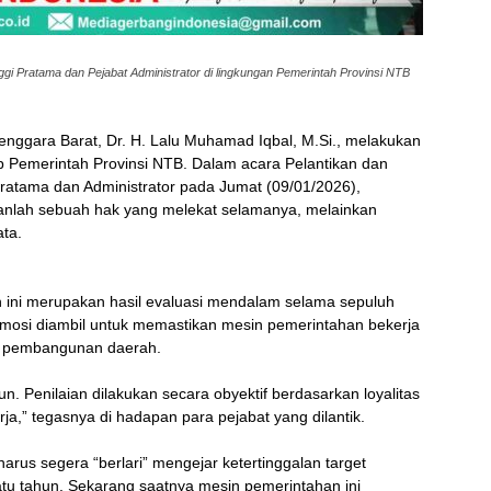
gi Pratama dan Pejabat Administrator di lingkungan Pemerintah Provinsi NTB
ggara Barat, Dr. H. Lalu Muhamad Iqbal, M.Si., melakukan
p Pemerintah Provinsi NTB. Dalam acara Pelantikan dan
atama dan Administrator pada Jumat (09/01/2026),
nlah sebuah hak yang melekat selamanya, melainkan
ata.
 ini merupakan hasil evaluasi mendalam selama sepuluh
 demosi diambil untuk memastikan mesin pemerintahan bekerja
isi pembangunan daerah.
un. Penilaian dilakukan secara obyektif berdasarkan loyalitas
ja,” tegasnya di hadapan para pejabat yang dilantik.
us segera “berlari” mengejar ketertinggalan target
tu tahun. Sekarang saatnya mesin pemerintahan ini