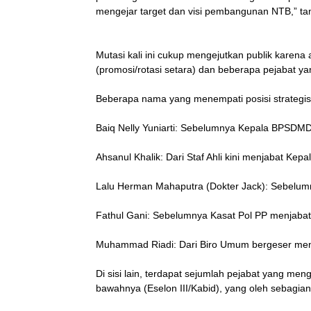
mengejar target dan visi pembangunan NTB,” t
Mutasi kali ini cukup mengejutkan publik karen
(promosi/rotasi setara) dan beberapa pejabat y
Beberapa nama yang menempati posisi strategis 
Baiq Nelly Yuniarti: Sebelumnya Kepala BPSDMD
Ahsanul Khalik: Dari Staf Ahli kini menjabat Ke
Lalu Herman Mahaputra (Dokter Jack): Sebelum
Fathul Gani: Sebelumnya Kasat Pol PP menjabat 
Muhammad Riadi: Dari Biro Umum bergeser men
Di sisi lain, terdapat sejumlah pejabat yang men
bawahnya (Eselon III/Kabid), yang oleh sebagian