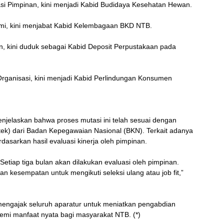
asi Pimpinan, kini menjadi Kabid Budidaya Kesehatan Hewan.
mi, kini menjabat Kabid Kelembagaan BKD NTB.
n, kini duduk sebagai Kabid Deposit Perpustakaan pada
ganisasi, kini menjadi Kabid Perlindungan Konsumen
enjelaskan bahwa proses mutasi ini telah sesuai dengan
tek) dari Badan Kepegawaian Nasional (BKN). Terkait adanya
rdasarkan hasil evaluasi kinerja oleh pimpinan.
etiap tiga bulan akan dilakukan evaluasi oleh pimpinan.
an kesempatan untuk mengikuti seleksi ulang atau job fit,”
ngajak seluruh aparatur untuk meniatkan pengabdian
demi manfaat nyata bagi masyarakat NTB. (*)