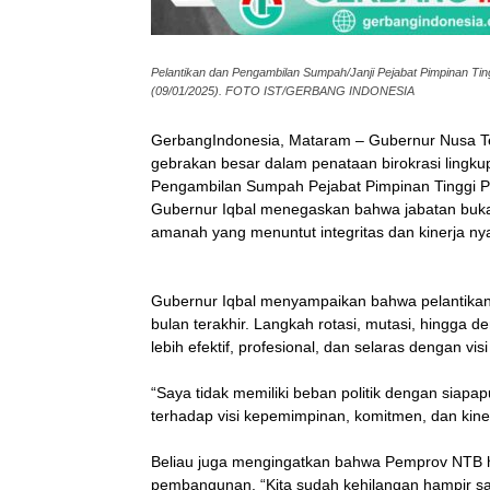
Pelantikan dan Pengambilan Sumpah/Janji Pejabat Pimpinan Ting
(09/01/2025). FOTO IST/GERBANG INDONESIA
GerbangIndonesia, Mataram – Gubernur Nusa Ten
gebrakan besar dalam penataan birokrasi lingku
Pengambilan Sumpah Pejabat Pimpinan Tinggi Pr
Gubernur Iqbal menegaskan bahwa jabatan buka
amanah yang menuntut integritas dan kinerja ny
Gubernur Iqbal menyampaikan bahwa pelantikan
bulan terakhir. Langkah rotasi, mutasi, hingga
lebih efektif, profesional, dan selaras dengan v
“Saya tidak memiliki beban politik dengan siapap
terhadap visi kepemimpinan, komitmen, dan kiner
Beliau juga mengingatkan bahwa Pemprov NTB har
pembangunan. “Kita sudah kehilangan hampir sa