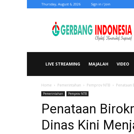
Thursday, August 6, 2026
Sign in / Join
Gerbang
Indonesia
LIVE STREAMING
MAJALAH
VIDEO
Home
Pemerintahan
Pemprov NTB
Penataan B
Pemerintahan
Pemprov NTB
Penataan Birok
Dinas Kini Menj