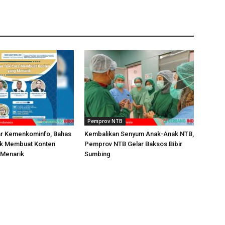
Pemprov NTB
ar Kemenkominfo, Bahas
Kembalikan Senyum Anak-Anak NTB,
rik Membuat Konten
Pemprov NTB Gelar Baksos Bibir
g Menarik
Sumbing