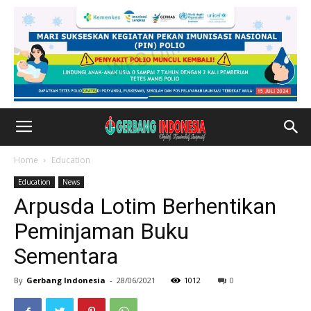
Home
Education
Education
News
Arpusda Lotim Berhentikan
Peminjaman Buku
Sementara
By
Gerbang Indonesia
-
28/06/2021
1012
0