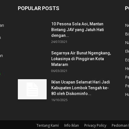
POPULAR POSTS
P
m
10 Pesona Sola Aoi, Mantan
dan
N
Bintang JAV yang Jatuh Hati
Bi
dengan...
n
24/07/2021
N
E
Segarnya Air Bunut Ngengkang,
an
Lokasinya di Pinggiran Kota
E
Mataram
He
06/03/2021
m
P
Iklan Ucapan Selamat Hari Jadi
P
Kabupaten Lombok Tengah ke-
80 oleh Diskominfo...
H
16/10/2025
Tentang Kami
Info Iklan
Privacy Policy
Pedoman M