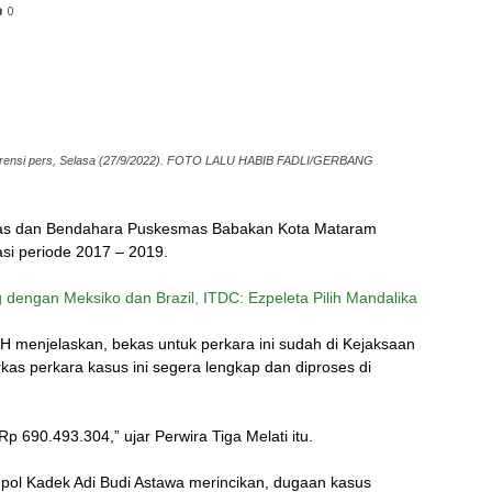
0
ferensi pers, Selasa (27/9/2022). FOTO LALU HABIB FADLI/GERBANG
as dan Bendahara Puskesmas Babakan Kota Mataram
asi periode 2017 – 2019.
 dengan Meksiko dan Brazil, ITDC: Ezpeleta Pilih Mandalika
 menjelaskan, bekas untuk perkara ini sudah di Kejaksaan
rkas perkara kasus ini segera lengkap dan diproses di
p 690.493.304,” ujar Perwira Tiga Melati itu.
pol Kadek Adi Budi Astawa merincikan, dugaan kasus