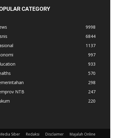
OPULAR CATEGORY
ews
9998
snis
6844
asional
1137
konomi
997
ducation
933
alths
570
emerintahan
298
emprov NTB
247
ukum
220
edia Siber
Redaksi
Disclaimer
Majalah Online