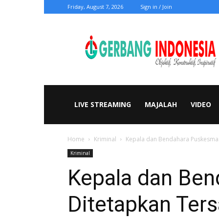
Friday, August 7, 2026
Sign in / Join
Gerbang
Indonesia
LIVE STREAMING
MAJALAH
VIDEO
Home
Kriminal
Kepala dan Bendahara Puskesmas
Kriminal
Kepala dan Be
Ditetapkan Ters