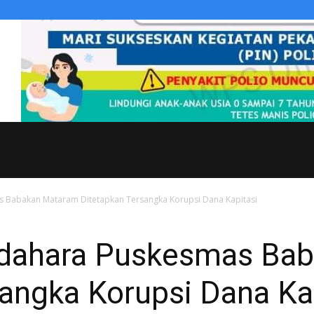
 Babakan Mataram Ditetapkan Tersangka Korupsi Dana Kapitasi
ndahara Puskesmas Ba
angka Korupsi Dana Ka